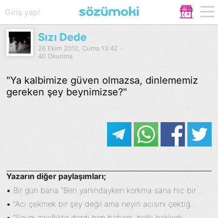
Giriş yap!
Sızı Dede
26 Ekim 2012, Cuma 13:42 ·
40 Okunma
"Ya kalbimize güven olmazsa, dinlememiz
gereken şey beynimizse?"
Yazarın diğer paylaşımları;
•
Bir gün bana "Ben yanındayken korkma sana hic bir ...
•
"Acı çekmek bir şey değil ama neyin acısını çektiğ...
•
"Sevgi zayıflıktır derdi hep babam, belki haklıydı...