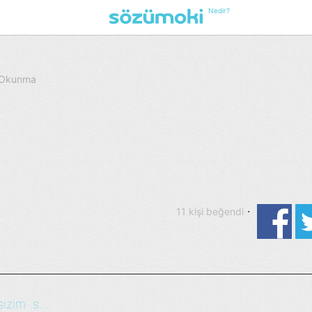
Nedir?
3 Okunma
·
11 kişi beğendi
izim .s...