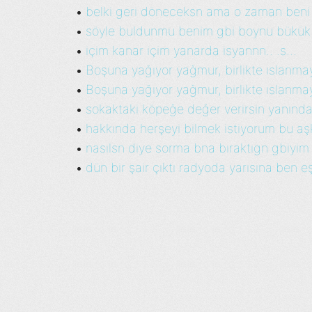
belki geri döneceksn ama o zaman beni
•
söyle buldunmu benim gbi boynu bükük g
•
içim kanar içim yanarda isyannn.. .s...
•
Boşuna yağıyor yağmur, birlikte ıslanmaya
•
Boşuna yağıyor yağmur, birlikte ıslanmaya
•
sokaktaki köpeğe değer verirsin yanından
•
hakkında herşeyi bilmek istiyorum bu aşk
•
nasılsn diye sorma bna bıraktıgn gbiyim 
•
dün bir şair çıktı radyoda yarısına ben eşl
•