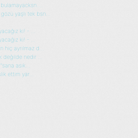
 bulamayacksn....
özü yaşlı tek bsn...
cağız ki! - ...
cağız ki! - ...
 hiç ayrılmaz d...
 değilde nedir ...
"sana asık...
ik ettim yar...