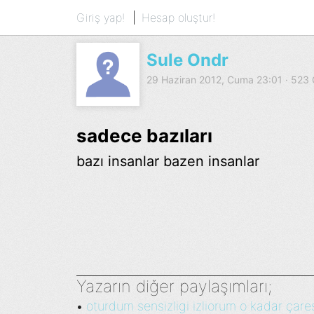
Giriş yap!
Hesap oluştur!
Sule Ondr
29 Haziran 2012, Cuma 23:01 · 52
sadece bazıları
bazı insanlar bazen insanlar
Yazarın diğer paylaşımları;
oturdum sensizligi izliorum o kadar çares
•