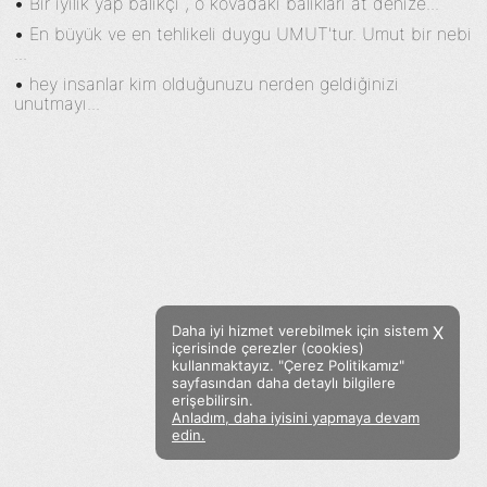
•
Bir iyilik yap balıkçı , o kovadaki balıkları at denize...
•
En büyük ve en tehlikeli duygu UMUT'tur. Umut bir nebi
...
•
hey insanlar kim olduğunuzu nerden geldiğinizi
unutmayı...
Daha iyi hizmet verebilmek için sistem
X
içerisinde çerezler (cookies)
kullanmaktayız. "Çerez Politikamız"
sayfasından daha detaylı bilgilere
erişebilirsin.
Anladım, daha iyisini yapmaya devam
Facebook
Twitter
Instagram
edin.
Sözümoki © 2020 - V.8