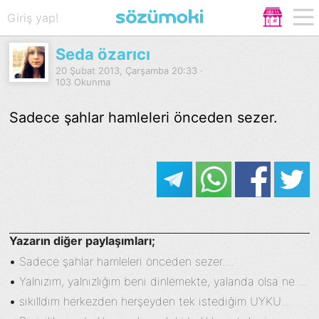
Giriş yap!
Seda özarıcı
20 Şubat 2013, Çarşamba 20:33 ·
103 Okunma
Sadece şahlar hamleleri önceden sezer.
Yazarın diğer paylaşımları;
•
Sadece şahlar hamleleri önceden sezer....
•
Yalnızım, yalnızlığım beni dinlemekte, yalanda olsa ne ...
•
sıkılldım herkezden herşeyden tek istediğim UYKU...