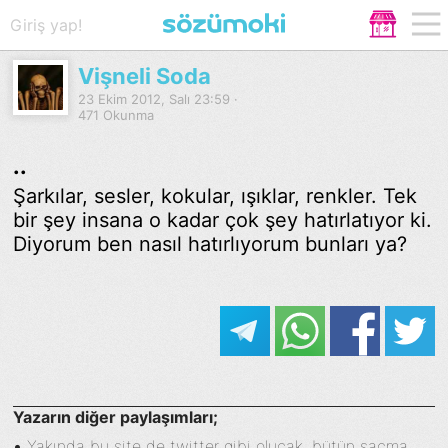
Giriş yap!
Vişneli Soda
23 Ekim 2012, Salı 23:59 ·
471 Okunma
..
Şarkılar, sesler, kokular, ışıklar, renkler. Tek
bir şey insana o kadar çok şey hatırlatıyor ki.
Diyorum ben nasıl hatırlıyorum bunları ya?
Yazarın diğer paylaşımları;
•
Yakında bu site de twitter gibi olucak, bütün saçma