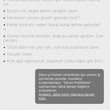
cıv...
•
Sözüm o ki, keşke benim sevgilim olsan....
•
Fobilerimin üstüne gitsem geçerler mi ki?...
•
Eskiler diyorum, neden durup durup aklıma geliyorlar?
H...
•
Özüme sözüme döndüm, doğruyu yanlışı gördüm. Can
çıkmam...
•
"Göze aldım her şeyi tabi, niye boş bulundum sanki...
•
Yürüyen Ölüler...
•
Artık aşık olamıyorum, biliyorum çünkü hepsi gibi bitic...
Daha iyi hizmet verebilmek için sistem
X
içerisinde çerezler (cookies)
kullanmaktayız. "Çerez Politikamız"
sayfasından daha detaylı bilgilere
erişebilirsin.
Anladım, daha iyisini yapmaya devam
Facebook
Twitter
Instagram
edin.
Sözümoki © 2020 - V.8