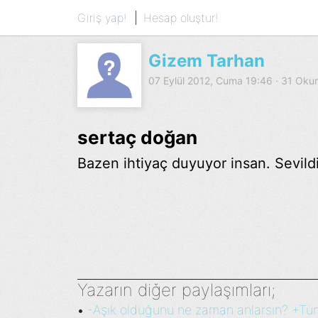
Giriş yap!
Hesap oluştur!
Gizem Tarhan
07 Eylül 2012, Cuma 19:46 · 31 Ok
sertaç doğan
Bazen ihtiyaç duyuyor insan. Sevildi
Yazarın diğer paylaşımları;
-Aşık olduğunu ne zaman anlarsın? +Tüm 
•