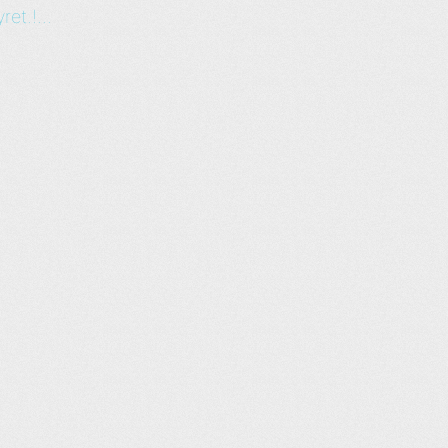
et.!...