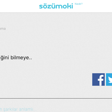
Nedir?
unma
ğini bilmeye..
şarkılar anlamlı...