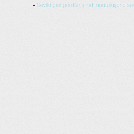
Sevildiğini gördùn,şimdi unutuluşunu seyr
•