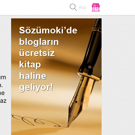
Ara
dım
m.
ne
raz