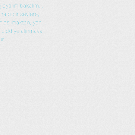
layalım bakalım...
dı bir şeylere,...
laşılmaktan, yan...
ciddiye alınmaya...
ür …...