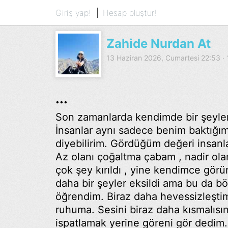
Giriş yap!
Hesap oluştur!
Zahide Nurdan At
13 Haziran 2026, Cumartesi 22:53 
...
Son zamanlarda kendimde bir şeyler 
İnsanlar aynı sadece benim baktığım 
diyebilirim. Gördüğüm değeri insan
Az olanı çoğaltma çabam , nadir olan
çok şey kırıldı , yine kendimce gör
daha bir şeyler eksildi ama bu da bö
öğrendim. Biraz daha hevessizleştim 
ruhuma. Sesini biraz daha kısmalısı
ispatlamak yerine göreni gör dedim.