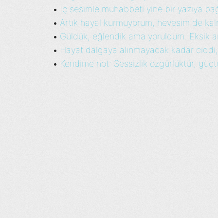
İç sesimle muhabbeti yine bir yazıya bağ
•
Artık hayal kurmuyorum, hevesim de kalma
•
Güldük, eğlendik ama yoruldum. Eksik an
•
Hayat dalgaya alınmayacak kadar ciddi; 
•
Kendime not: Sessizlik özgürlüktür, güçt
•