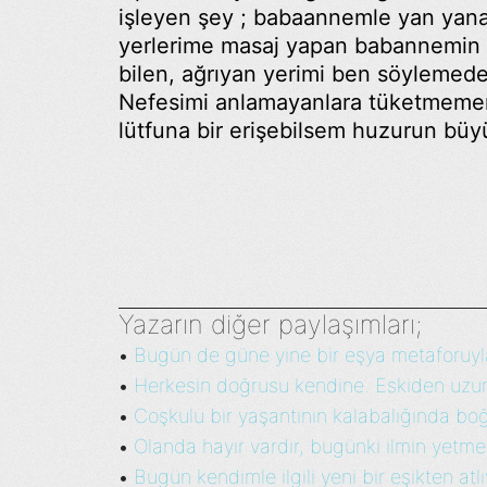
işleyen şey ; babaannemle yan yana
yerlerime masaj yapan babannemin 
bilen, ağrıyan yerimi ben söylemed
Nefesimi anlamayanlara tüketmemem g
lütfuna bir erişebilsem huzurun büyü
Yazarın diğer paylaşımları;
Bugün de güne yine bir eşya metaforuyla
•
Herkesin doğrusu kendine. Eskiden uzun 
•
Coşkulu bir yaşantının kalabalığında bo
•
Olanda hayır vardır, bugünki ilmin yetmes
•
Bugün kendimle ilgili yeni bir eşikten atlı
•