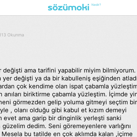
Nedir?
· 113 Okunma
değişti ama tarifini yapabilir miyim bilmiyorum.
yer değişti ya da bir kabulleniş eşiğinden atla
lardan çok kendime olan ispat çabamla yüzleşti
 anıları biriktirme çabamla yüzleştim. İçimde yi
üneni görmezden gelip yoluma gitmeyi seçtim bi
yle , olanı olduğu gibi kabul et kızım demeyi
evet ama garip bir dinginlik yerleşti sanki
n güzelim dedim. Seni göremeyenlere varlığını
 Mesela bu tatilde en çok aklımda kalan ,içime