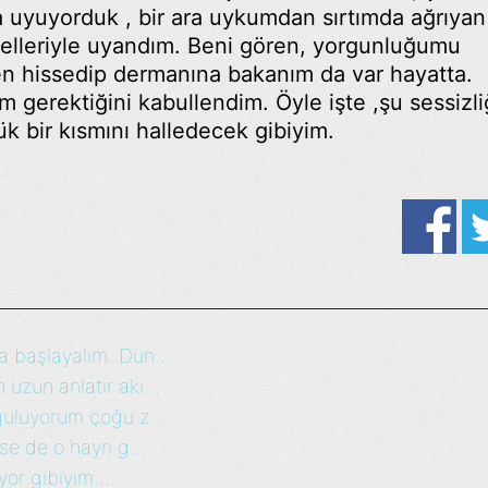
 uyuyorduk , bir ara uykumdan sırtımda ağrıyan
elleriyle uyandım. Beni gören, yorgunluğumu
en hissedip dermanına bakanım da var hayatta.
erektiğini kabullendim. Öyle işte ,şu sessizli
k bir kısmını halledecek gibiyim.
 başlayalım. Dün...
uzun anlatır akı...
ğuluyorum çoğu z...
e de o hayrı g...
yor gibiyim....