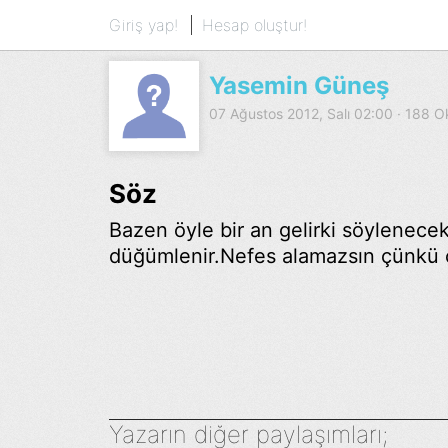
Giriş yap!
Hesap oluştur!
Yasemin Güneş
07 Ağustos 2012, Salı 02:00 · 188 
Söz
Bazen öyle bir an gelirki söylenece
düğümlenir.Nefes alamazsın çünkü çar
Yazarın diğer paylaşımları;