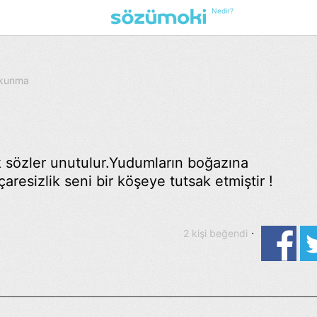
Nedir?
Okunma
k sözler unutulur.Yudumların boğazına
esizlik seni bir köşeye tutsak etmiştir !
·
2 kişi beğendi