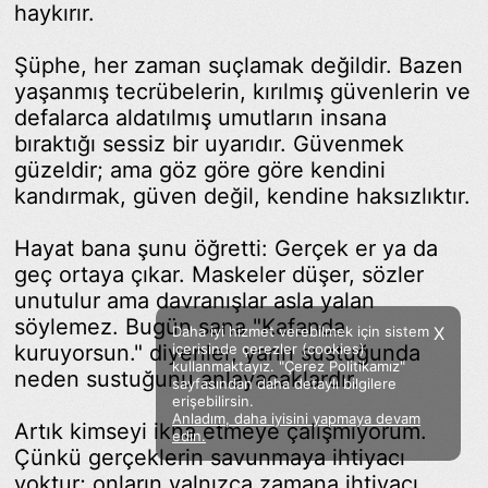
haykırır.
Şüphe, her zaman suçlamak değildir. Bazen
yaşanmış tecrübelerin, kırılmış güvenlerin ve
defalarca aldatılmış umutların insana
bıraktığı sessiz bir uyarıdır. Güvenmek
güzeldir; ama göz göre göre kendini
kandırmak, güven değil, kendine haksızlıktır.
Hayat bana şunu öğretti: Gerçek er ya da
geç ortaya çıkar. Maskeler düşer, sözler
unutulur ama davranışlar asla yalan
söylemez. Bugün sana "Kafanda
Daha iyi hizmet verebilmek için sistem
X
kuruyorsun." diyenler, yarın sustuğunda
içerisinde çerezler (cookies)
kullanmaktayız. "Çerez Politikamız"
neden sustuğunu anlayacaklardır.
sayfasından daha detaylı bilgilere
erişebilirsin.
Anladım, daha iyisini yapmaya devam
Artık kimseyi ikna etmeye çalışmıyorum.
Facebook
Twitter
Instagram
edin.
Çünkü gerçeklerin savunmaya ihtiyacı
Sözümoki © 2020 - V.8
yoktur; onların yalnızca zamana ihtiyacı