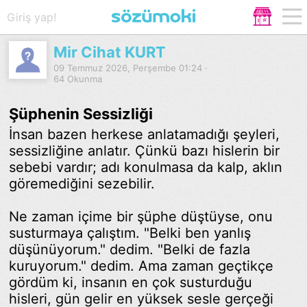
Giriş yap!
Mir Cihat KURT
09 Temmuz 2026, Perşembe 01:24 ·
64 Okunma
Şüphenin Sessizliği
İnsan bazen herkese anlatamadığı şeyleri,
sessizliğine anlatır. Çünkü bazı hislerin bir
sebebi vardır; adı konulmasa da kalp, aklın
göremediğini sezebilir.
Ne zaman içime bir şüphe düştüyse, onu
susturmaya çalıştım. "Belki ben yanlış
düşünüyorum." dedim. "Belki de fazla
kuruyorum." dedim. Ama zaman geçtikçe
gördüm ki, insanın en çok susturduğu
hisleri, gün gelir en yüksek sesle gerçeği