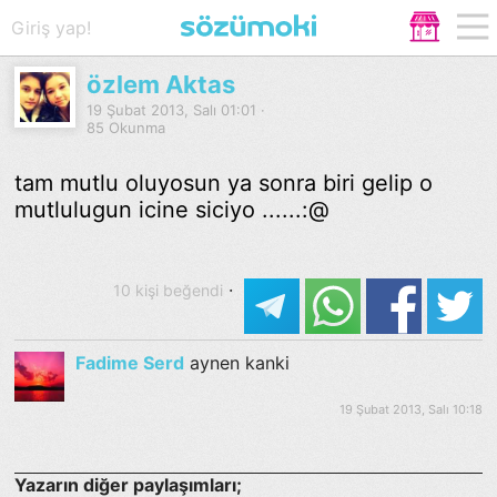
Giriş yap!
özlem Aktas
19 Şubat 2013, Salı 01:01 ·
85 Okunma
tam mutlu oluyosun ya sonra biri gelip o
mutlulugun icine siciyo ......:@
·
10 kişi beğendi
Fadime Serd
aynen kanki
19 Şubat 2013, Salı 10:18
Yazarın diğer paylaşımları;