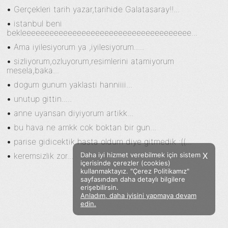
•
Gerçekleri tarih yazar,tarihide Galatasaray!!...
•
istanbul beni
bekleeeeeeeeeeeeeeeeeeeeeeeeeeeeeeeeeeeee...
•
Ama iyilesiyorum ya ,iyilesiyorum.....
•
sizliyorum,ozluyorum,resimlerini atamiyorum
mesela,baka...
•
dogum gunum yaklasti hanniiii...
•
unutup gittin.....
•
anne uyansan diyiyorum artikk...
•
bu hava ne amkk cok boktan bir gun...
•
parise gidicektik hasta oldum diye gitmedik :((...
•
keremsizlik zor...
Daha iyi hizmet verebilmek için sistem
X
içerisinde çerezler (cookies)
kullanmaktayız. "Çerez Politikamız"
sayfasından daha detaylı bilgilere
erişebilirsin.
Anladım, daha iyisini yapmaya devam
Facebook
Twitter
Instagram
edin.
Sözümoki © 2020 - V.8