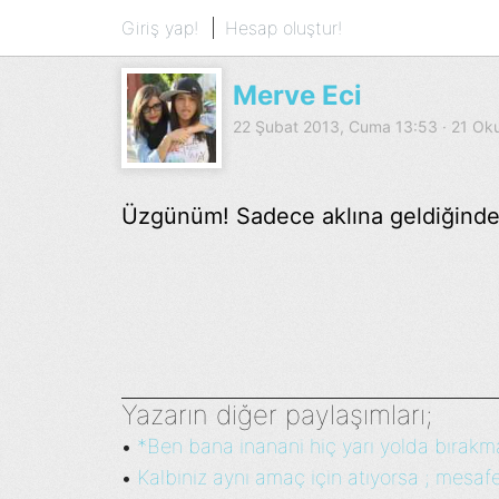
Giriş yap!
Hesap oluştur!
Merve Eci
22 Şubat 2013, Cuma 13:53 · 21 O
Üzgünüm! Sadece aklına geldiğinde k
Yazarın diğer paylaşımları;
*Ben bana inanani hiç yarı yolda bırakma
•
Kalbiniz aynı amaç için atıyorsa ; mesafe
•