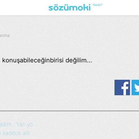
Nedir?
kunma
onuşabileceğinbirisi değilim...
dım ; Yarı yo...
 sadece altı ...