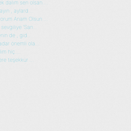
 dalım sen olsan....
yın , aylard...
orum Anam Olsun ...
sevgiliye ‘San...
in de , gid...
adar önemli ola...
m hiç....
ere teşekkür ...