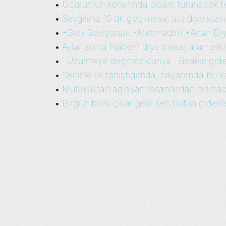
Uçurumun kenarında olsam.tutunacak tek
•
Sevgiliniz 15 dk geç mesaj attı diye kızma
•
+Seni Seviyorum -Anlamadım +Anan Diy
•
Aylar sonra Naber? diye mesaj atan eski 
•
' Üzülmeye değmez dünya , Bırakıp giden
•
Seninle ilk tanıştığımda, hayatımda bu k
•
Mutluluktan ağlayan insanlardan olamadı
•
Birgün birisi çıkar gelir sen bütün gidenl
•