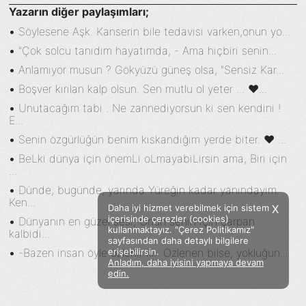
Yazarın diğer paylaşımları;
•
Söylesene Aşk. Kanserin bile tedavisi varken,onun yo...
•
"Çok solcu tanıdım hayatımda, - Ama hiçbiri senin...
•
Anlamıyor musun ? Gökyüzü güneş olsa, "Sensiz Kar...
•
Boşver kırılan kalp olsun. Sen mutlu ol yeter ... ♥...
•
Unutacağım tabi . Ne zannediyorsun ki sen kendini !
E...
•
Senin özgürlüğün benim kıskandığım yerde biter. ♥ ...
•
BeLki dünya için önemLi oLmayabiLirsin ama, Biri için
...
•
Dünde, bugünde, yarında Yüreğin kadar yanındayım.
Ken...
Daha iyi hizmet verebilmek için sistem
X
içerisinde çerezler (cookies)
•
Dünyanın en güzel sesi, Onun senin için çarpan
kullanmaktayız. "Çerez Politikamız"
kalbidi...
sayfasından daha detaylı bilgilere
•
-Bazen insan öyle özlenir ki.. Özlenen bilse, yokluğun...
erişebilirsin.
Anladım, daha iyisini yapmaya devam
Facebook
Twitter
Instagram
edin.
Sözümoki © 2020 - V.8