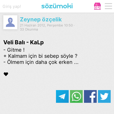
Giriş yap!
Zeynep özçelik
21 Haziran 2012, Perşembe 10:50 ·
33 Okunma
Veli Balı - KaLp
- Gitme !
+ Kalmam için bi sebep söyle ?
- Ölmem için daha çok erken ...
♥