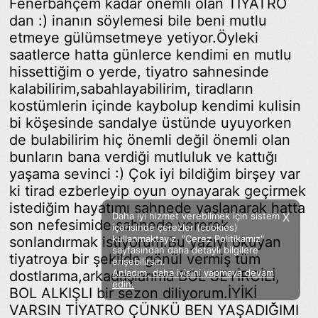
Fenerbahçem kadar önemli olan TİYATRO
dan :) inanın söylemesi bile beni mutlu
etmeye gülümsetmeye yetiyor.Öyleki
saatlerce hatta günlerce kendimi en mutlu
hissettiğim o yerde, tiyatro sahnesinde
kalabilirim,sabahlayabilirim, tiradların
kostümlerin içinde kaybolup kendimi kulisin
bi köşesinde sandalye üstünde uyuyorken
de bulabilirim hiç önemli değil önemli olan
bunların bana verdiği mutluluk ve kattığı
yaşama sevinci :) Çok iyi bildiğim birşey var
ki tirad ezberleyip oyun oynayarak geçirmek
istediğim hayatımı sahnede yaşlanarak hatta
Daha iyi hizmet verebilmek için sistem
X
son nefesimide sahnede vererek
içerisinde çerezler (cookies)
kullanmaktayız. "Çerez Politikamız"
sonlandırmak istiyorum.Bu yazıyı okuyan
sayfasından daha detaylı bilgilere
tiyatroya bir şekilde gönül vermiş tüm
erişebilirsin.
Anladım, daha iyisini yapmaya devam
dostlarıma,arkadaşlarıma BOL SEYİRCİLİ,
Facebook
Twitter
Instagram
edin.
BOL ALKIŞLI bir sezon diliyorum.İYİKİ
Sözümoki © 2020 - V.8
VARSIN TİYATRO ÇÜNKÜ BEN YAŞADIĞIMI