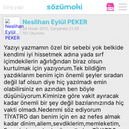
Giriş yap!
Neslihan Eylül PEKER
04 Nisan 2012, Çarşamba 21:28 ·
101 Okunma
Yazıyı yazmamın özel bir sebebi yok belkide
kendimi iyi hissetmek adına yada sırf
içimdekilerin ağırlığından biraz olsun
kurtulmak için yazıyorum.Tek bildiğim
yazdıklarım benim için önemli şeyler sıradan
değil laf olsun diye hiç yazılmadı emin
olabilirsiniz en azından ben böyle
düşünüyorum.Kiminize göre vakit ayıracak
kadar önemli bir şey değil bazılarınızında hiç
vakti olmadı.Nedenmi söz ediyorum
TİYATRO dan benim için en az nefes almak
kadar dinim,ailem,sevdiklerim,memleketim,