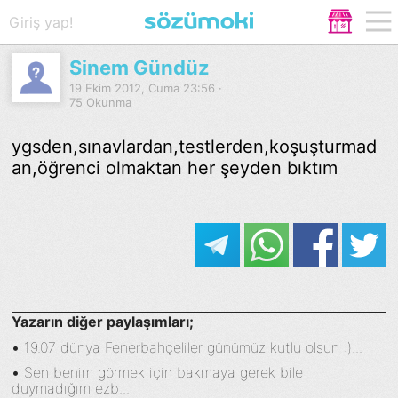
Giriş yap!
Sinem Gündüz
19 Ekim 2012, Cuma 23:56 ·
75 Okunma
ygsden,sınavlardan,testlerden,koşuşturmad
an,öğrenci olmaktan her şeyden bıktım
Yazarın diğer paylaşımları;
•
19.07 dünya Fenerbahçeliler günümüz kutlu olsun :)...
•
Sen benim görmek için bakmaya gerek bile
duymadığım ezb...