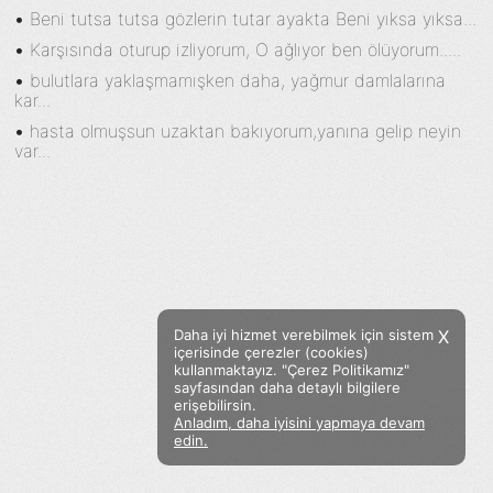
•
Beni tutsa tutsa gözlerin tutar ayakta Beni yıksa yıksa...
•
Karşısında oturup izliyorum, O ağlıyor ben ölüyorum.....
•
bulutlara yaklaşmamışken daha, yağmur damlalarına
kar...
•
hasta olmuşsun uzaktan bakıyorum,yanına gelip neyin
var...
Daha iyi hizmet verebilmek için sistem
X
içerisinde çerezler (cookies)
kullanmaktayız. "Çerez Politikamız"
sayfasından daha detaylı bilgilere
erişebilirsin.
Anladım, daha iyisini yapmaya devam
Facebook
Twitter
Instagram
edin.
Sözümoki © 2020 - V.8