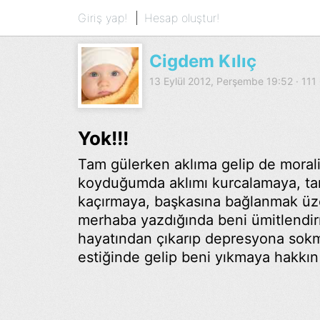
Giriş yap!
Hesap oluştur!
Cigdem Kılıç
13 Eylül 2012, Perşembe 19:52 · 11
Yok!!!
Tam gülerken aklıma gelip de moral
koyduğumda aklımı kurcalamaya, ta
kaçırmaya, başkasına bağlanmak üz
merhaba yazdığında beni ümitlendir
hayatından çıkarıp depresyona sokma
estiğinde gelip beni yıkmaya hakkın