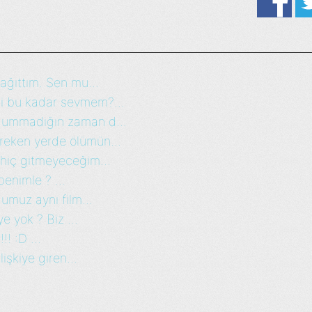
ağıttım. Sen mu...
i bu kadar sevmem?...
 ummadığın zaman d...
reken yerde ölümün...
 hiç gitmeyeceğim...
benimle ? ...
umuz aynı film...
e yok ? Biz ...
! :D ...
işkiye giren...