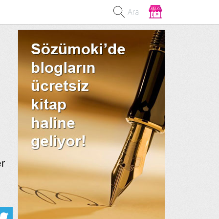
Ara
er