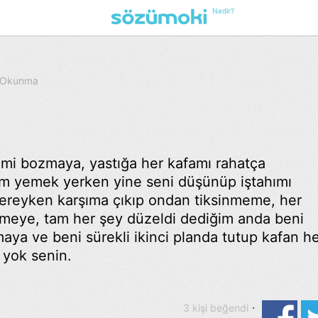
Nedir?
1 Okunma
imi bozmaya, yastığa her kafamı rahatça
m yemek yerken yine seni düşünüp iştahımı
ereyken karşıma çıkıp ondan tiksinmeme, her
meye, tam her şey düzeldi dediğim anda beni
ya ve beni sürekli ikinci planda tutup kafan h
 yok senin.
·
3 kişi beğendi