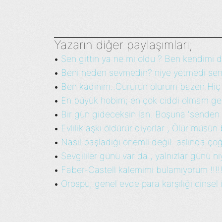
Yazarın diğer paylaşımları;
Sen gittin ya ne mi oldu ? Ben kendimi d
•
Beni neden sevmedin? niye yetmedi sen
•
Ben kadınım..Gururun olurum bazen.Hiç
•
En büyük hobim; en çok ciddi olmam ge
•
Bir gün gideceksin lan. Boşuna 'senden
•
Evlilik aşkı öldürür diyorlar , Ölür müsün 
•
Nasıl başladığı önemli değil. aslında çoğ
•
Sevgililer günü var da , yalnızlar günü niy
•
Faber-Castell kalemimi bulamıyorum !!!!!!!
•
Orospu; genel evde para karşılığı cinsel il
•