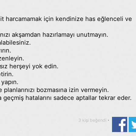
it harcamamak için kendinize has eğlenceli ve
anızı akşamdan hazırlamayı unutmayın.
labilesiniz.
ırın.
zenleyin.
ız herşeyi yok edin.
tirin.
 yapın.
 planlarınızı bozmasına izin vermeyin.
 geçmiş hatalarını sadece aptallar tekrar eder.
·
3 kişi beğendi