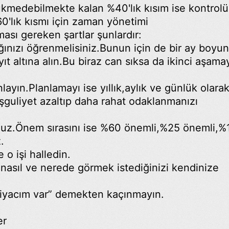
kmedebilmekte kalan %40'lık kısım ise kontrolü
0'lık kısmı için zaman yönetimi
sı gereken şartlar şunlardır:
ğınızı öğrenmelisiniz.Bunun için de bir ay boyu
yıt altına alın.Bu biraz can sıksa da ikinci aşama
ayın.Planlamayı ise yıllık,aylık ve günlük olara
eşguliyet azaltıp daha rahat odaklanmanızı
nuz.Önem sırasını ise %60 önemli,%25 önemli,%
.
 o işi halledin.
zi nasıl ve nerede görmek istediğinizi kendinize
htiyacım var” demekten kaçınmayın.
er