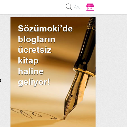
Ara
e