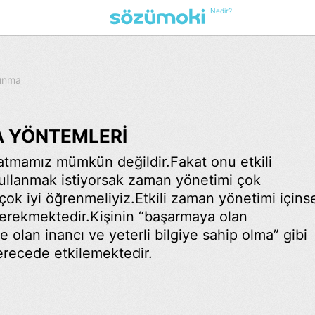
Nedir?
kunma
A YÖNTEMLERİ
tmamız mümkün değildir.Fakat onu etkili
 kullanmak istiyorsak zaman yönetimi çok
ok iyi öğrenmeliyiz.Etkili zaman yönetimi içins
 gerekmektedir.Kişinin “başarmaya olan
e olan inancı ve yeterli bilgiye sahip olma” gibi
derecede etkilemektedir.