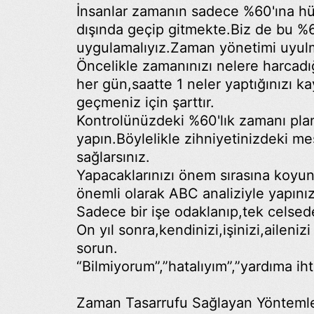
İnsanlar zamanın sadece %60'ına hü
dışında geçip gitmekte.Biz de bu %6
uygulamalıyız.Zaman yönetimi uyulma
Öncelikle zamanınızı nelere harcadı
her gün,saatte 1 neler yaptığınızı ka
geçmeniz için şarttır.
Kontrolünüzdeki %60'lık zamanı planl
yapın.Böylelikle zihniyetinizdeki m
sağlarsınız.
Yapacaklarınızı önem sırasına koyu
önemli olarak ABC analiziyle yapınız
Sadece bir işe odaklanıp,tek celsede
On yıl sonra,kendinizi,işinizi,aileni
sorun.
“Bilmiyorum”,”hatalıyım”,”yardıma i
Zaman Tasarrufu Sağlayan Yönteml