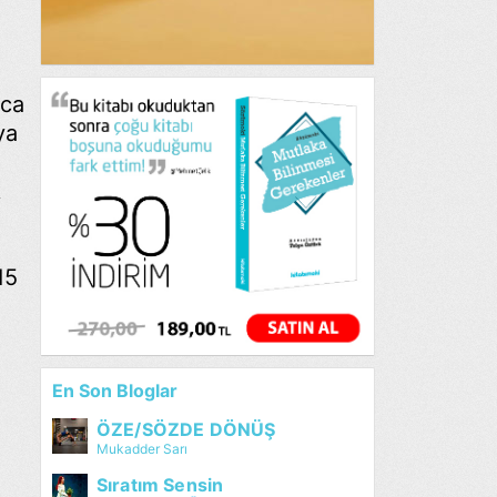
nca
ya
k
15
En Son Bloglar
ÖZE/SÖZDE DÖNÜŞ
Mukadder Sarı
Sıratım Sensin