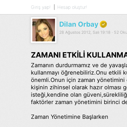
Giriş yap!
Hesap oluştur!
Dilan Orbay
28 Ağustos 2012, Salı 19:18 · 52 O
ZAMANI ETKİLİ KULLANM
Zamanın durdurmamız ve de yavaşla
kullanmayı öğrenebiliriz.Onu etkili
önemli.Onun için zaman yönetimini ç
kişinin zihinsel olarak hazır olması
isteği,kendine olan güveni,sürekliliğ
faktörler zaman yönetimini birinci 
Zaman Yönetimine Başlarken