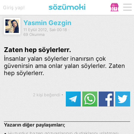
Giriş yap!
Yasmin Gezgin
11 Eylül 2012, Salı 00:18 ·
69 Okunma
Zaten hep söylerlerr.
İnsanlar yalan söylerler inanırsın çok
güvenirsin ama onlar yalan söylerler. Zaten
hep söylerlerr.
·
2 kişi beğendi
Yazarın diğer paylaşımları;
•
Huzurdur bazen gözyaşlarının dudaklarını ıslatması....