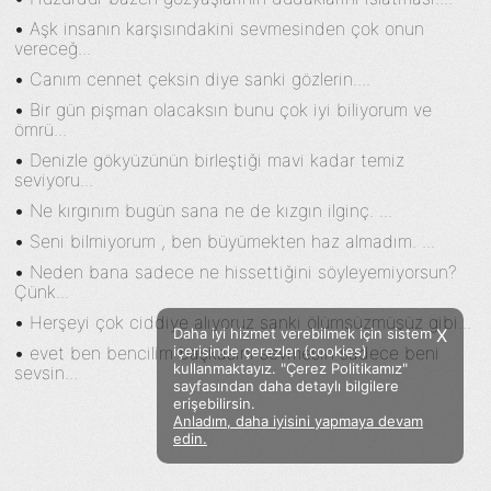
•
Aşk insanın karşısındakini sevmesinden çok onun
vereceğ...
•
Canım cennet çeksin diye sanki gözlerin....
•
Bir gün pişman olacaksın bunu çok iyi biliyorum ve
ömrü...
•
Denizle gökyüzünün birleştiği mavi kadar temiz
seviyoru...
•
Ne kırgınım bugün sana ne de kızgın ilginç. ...
•
Seni bilmiyorum , ben büyümekten haz almadım. ...
•
Neden bana sadece ne hissettiğini söyleyemiyorsun?
Çünk...
•
Herşeyi çok ciddiye alıyoruz sanki ölümsüzmüşüz gibi...
Daha iyi hizmet verebilmek için sistem
X
•
evet ben bencilim başkasını sevmesin sadece beni
içerisinde çerezler (cookies)
kullanmaktayız. "Çerez Politikamız"
sevsin...
sayfasından daha detaylı bilgilere
erişebilirsin.
Anladım, daha iyisini yapmaya devam
Facebook
Twitter
Instagram
edin.
Sözümoki © 2020 - V.8